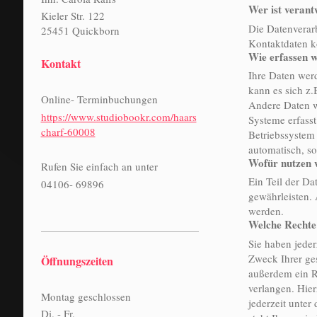
Wer ist verant
Kieler Str. 122
Die Datenverarb
25451 Quickborn
Kontaktdaten k
Wie erfassen w
Kontakt
Ihre Daten werd
kann es sich z.
Online- Terminbuchungen
Andere Daten w
https://www.studiobookr.com/haars
Systeme erfasst
charf-60008
Betriebssystem 
automatisch, so
Wofür nutzen 
Rufen Sie einfach an unter
Ein Teil der Da
04106- 69896
gewährleisten.
werden.
Welche Rechte 
Sie haben jede
Zweck Ihrer ge
Öffnungszeiten
außerdem ein R
verlangen. Hie
Montag geschlossen
jederzeit unte
Di. - Fr.