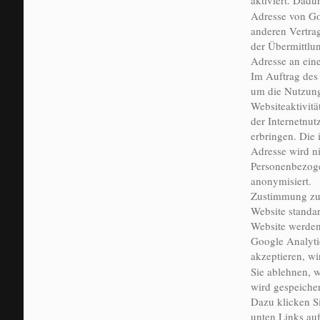
aktiviert. Dadu
Adresse von Go
anderen Vertra
der Übermittlun
Adresse an ein
Im Auftrag des 
um die Nutzung
Websiteaktivit
der Internetnu
erbringen. Die
Adresse wird n
Personenbezoge
anonymisiert.
Zustimmung zur
Website standar
Website werden 
Google Analyti
akzeptieren, w
Sie ablehnen, w
wird gespeicher
Dazu klicken Si
unten Links auf