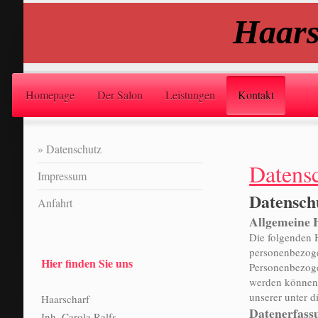
Haars
Homepage
Der Salon
Leistungen
Kontakt
Datenschutz
Datens
Impressum
Datenschu
Anfahrt
Allgemeine 
Die folgenden 
personenbezoge
Hier finden Sie uns
Personenbezogen
werden können.
unserer unter 
Haarscharf
Datenerfass
Inh. Carola Ralfs