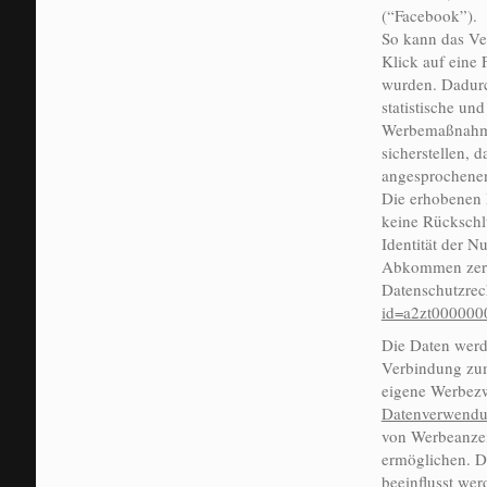
(“Facebook”).
So kann das Ve
Klick auf eine 
wurden. Dadurc
statistische u
Werbemaßnahmen
sicherstellen, 
angesprochenen
Die erhobenen 
keine Rückschl
Identität der N
Abkommen zertif
Datenschutzrec
id=a2zt00000
Die Daten werde
Verbindung zum
eigene Werbez
Datenverwendun
von Werbeanzei
ermöglichen. D
beeinflusst we