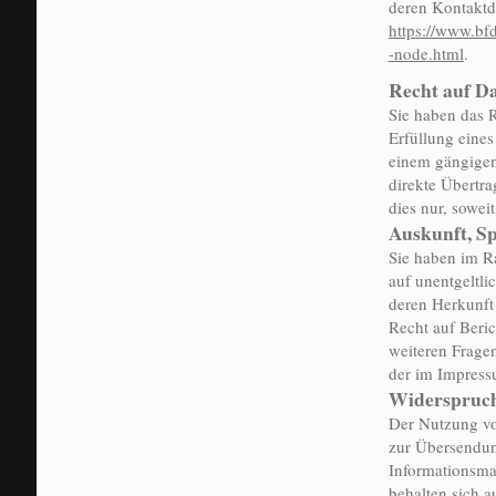
deren Kontakt
https://www.bf
-node.html
.
Recht auf D
Sie haben das R
Erfüllung eines
einem gängigen
direkte Übertra
dies nur, sowei
Auskunft, S
Sie haben im R
auf unentgeltl
deren Herkunft
Recht auf Beri
weiteren Frage
der im Impres
Widerspruch
Der Nutzung vo
zur Übersendun
Informationsmat
behalten sich a