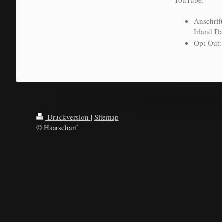
YouTube:
Anschrif
Irland D
Opt-Out
Druckversion
|
Sitemap
© Haarscharf