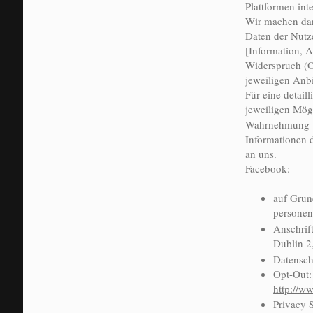
Plattformen int
Wir machen dara
Daten der Nutz
[Information, 
Widerspruch (O
jeweiligen Anbi
Für eine detail
jeweiligen Mög
Wahrnehmung vo
Informationen d
an uns.
Facebook:
auf Grun
personen
Anschrif
Dublin 2,
Datensch
Opt-Out
http://w
Privacy 