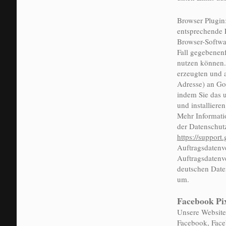
Browser Plugin
entsprechende E
Browser-Softwar
Fall gegebenenf
nutzen können.
erzeugten und a
Adresse) an Go
indem Sie das 
und installiere
Mehr Informati
der Datenschut
https://suppor
Auftragsdatenv
Auftragsdatenv
deutschen Date
um.
Facebook Pi
Unsere Website
Facebook, Face