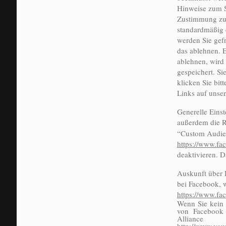
Hinweise zum S
Zustimmung zur
standardmäßig d
werden Sie gef
das ablehnen. E
ablehnen, wird 
gespeichert. Si
klicken Sie bit
Links auf unse
Generelle Eins
außerdem die 
“Custom Audien
https://www.fa
deaktivieren. 
Auskunft über I
bei Facebook, 
https://www.f
Wenn Sie kein 
von Facebook 
Alli