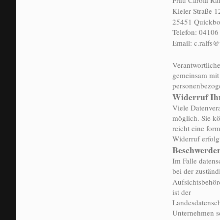
Frau Carola Ral
Kieler Straße 1
25451 Quickbo
Telefon: 04106
Email: c.ralfs
Verantwortliche 
gemeinsam mit 
personenbezoge
Widerruf Ih
Viele Datenvera
möglich. Sie kö
reicht eine for
Widerruf erfolg
Beschwerder
Im Falle datens
bei der zuständ
Aufsichtsbehör
ist der
Landesdatensch
Unternehmen sei